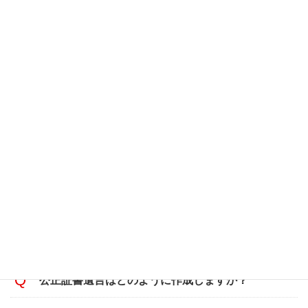
ージに署名捺印が必要など作成方法に
特別な決まり
があり
ます。
自筆証書遺言の訂正はどのように行いますか？
遺言する人が、訂正する場所を指示し、これを訂正した旨
を付記して特にこれに署名し、かつ、その訂正の場所に印
を押す必要があります（民法９６８条３項）。訂正方法に
誤りがあると無効になってしまうため、初めから作り直し
た方が安全です。
公正証書遺言はどのように作成しますか？